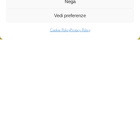
Nega
Meravigliosa la location, comfort all’interno e
all’esterno del Resort. Fatti coccolare dai nostri
Vedi preferenze
servizi.
CHIAMA
PREVENTIVO
Cookie Policy
Privacy Policy
I:
Contrada Verrame 1 – Ripatransone (AP)
T:
+39 0735 90244
App: WhatsApp
E:
info@i-calanchi.com
P.IVA: 02566990442
MOSTRA SULLA MAPPA