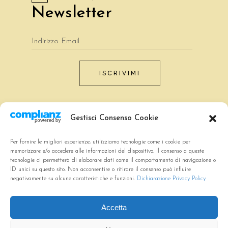
Newsletter
ISCRIVIMI
Gestisci Consenso Cookie
Per fornire le migliori esperienze, utilizziamo tecnologie come i cookie per
memorizzare e/o accedere alle informazioni del dispositivo. Il consenso a queste
tecnologie ci permetterà di elaborare dati come il comportamento di navigazione o
ID unici su questo sito. Non acconsentire o ritirare il consenso può influire
negativamente su alcune caratteristiche e funzioni.
Dichiarazione Privacy Policy
About
Accetta
Benvenuti a
I Calanchi
, dove il comfort è tutto.